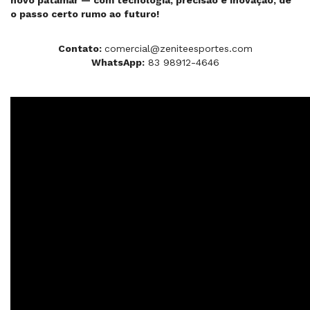
o passo certo rumo ao futuro!
Contato:
comercial@zeniteesportes.com
WhatsApp:
83 98912-4646