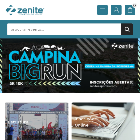
0
Inscrições
Estrutura
Online