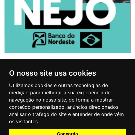
CIRCUITO MUSIC RUN 2026 - ETAPA SERTANEJO
O nosso site usa cookies
JOÃO PESSOA
Utilizamos cookies e outras tecnologias de
Data: 26/07/2026
medição para melhorar a sua experiência de
navegação no nosso site, de forma a mostrar
conteúdo personalizado, anúncios direcionados,
analisar o tráfego do site e entender de onde vêm
CONTATO
os visitantes.
Concordo