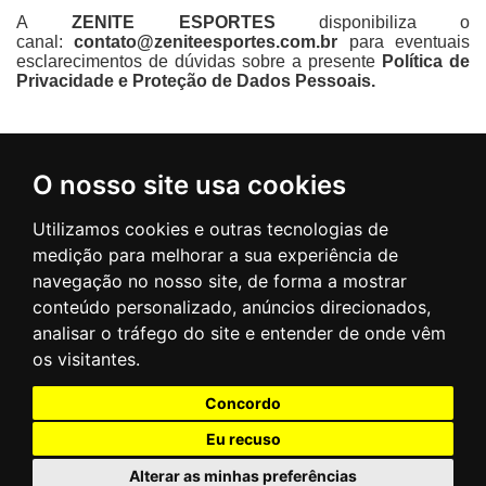
A
ZENITE ESPORTES
disponibiliza o
canal:
contato@zeniteesportes.com.br
para eventuais
esclarecimentos de dúvidas sobre a presente
Política de
Privacidade e Proteção de Dados Pessoais.
Minha Conta
O nosso site usa cookies
Utilizamos cookies e outras tecnologias de
Informações
medição para melhorar a sua experiência de
navegação no nosso site, de forma a mostrar
conteúdo personalizado, anúncios direcionados,
CONTATO
analisar o tráfego do site e entender de onde vêm
MINHA CONTA
os visitantes.
Concordo
Zenite Esportes © 2026
Eu recuso
Desenvolvido por
Adriano Santos
Alterar as minhas preferências