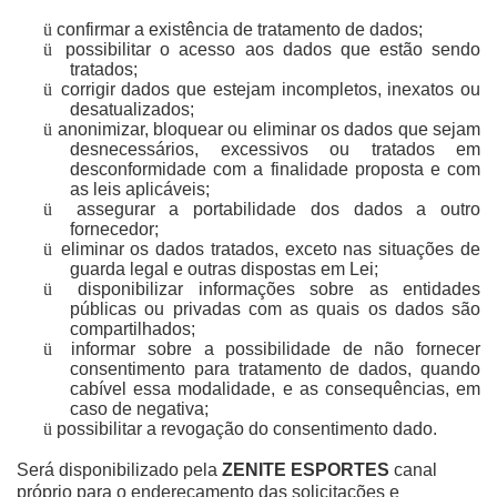
ü
confirmar a existência de tratamento de dados;
ü
possibilitar o acesso aos dados que estão sendo
tratados;
ü
corrigir dados que estejam incompletos, inexatos ou
desatualizados;
ü
anonimizar, bloquear ou eliminar os dados que sejam
desnecessários, excessivos ou tratados em
desconformidade com a finalidade proposta e com
as leis aplicáveis;
ü
assegurar a portabilidade dos dados a outro
fornecedor;
ü
eliminar os dados tratados, exceto nas situações de
guarda legal e outras dispostas em Lei;
ü
disponibilizar informações sobre as entidades
públicas ou privadas com as quais os dados são
compartilhados;
ü
informar sobre a possibilidade de não fornecer
consentimento para tratamento de dados, quando
cabível essa modalidade, e as consequências, em
caso de negativa;
ü
possibilitar a revogação do consentimento dado.
Será disponibilizado pela
ZENITE ESPORTES
canal
próprio para o endereçamento das solicitações e