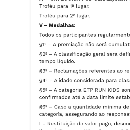
Troféu para 1º lugar.
Troféu para
2
º lugar.
V – Medalhas:
Todos os participantes regularment
§1º – A premiação não será cumulati
§2º – A classificação geral será de
tempo líquido.
§3º – Reclamações referentes ao re
§4º – A idade considerada para clas
§5º – A categoria ETP RUN KIDS som
confirmados até a data limite estab
§6º – Caso a quantidade mínima de i
categoria, assegurando ao responsá
I – Restituição do valor pago, desc