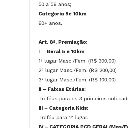
50 a 59 anos;
Categoria 5
e 10
km
60+ anos.
Art. 8º. Premiação:
I –
Geral 5 e 10km
1º lugar Masc./Fem. (R$ 300,00)
2º lugar Masc./Fem. (R$ 200,00)
3º lugar Masc./Fem. (R$ 100,00)
II – Faixas Etárias:
Troféus para os 3 primeiros colocado
III – Categoria Kids:
Troféu para 1º lugar.
IV –
CATEGORIA PCD GERAL(Mas/F