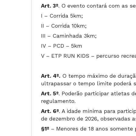
Art. 3º
. O evento contará com as s
I – Corrida 5km;
II – Corrida 10km;
III – Caminhada 3km;
IV
–
PCD – 5km
V – ETP RUN KIDS – percurso recre
Art. 4º.
O tempo máximo de duração d
ultrapassar o tempo limite poderá s
Art. 5º
. Poderão participar atletas
regulamento.
Art. 6º
. A idade mínima para partic
de dezembro de 2026, observadas a
§1º
– Menores de 18 anos somente po