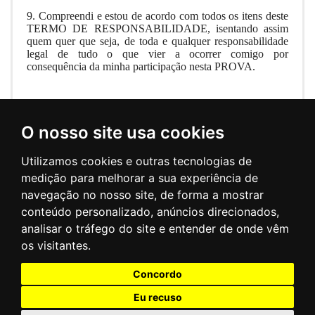
9. Compreendi e estou de acordo com todos os itens deste
TERMO DE RESPONSABILIDADE, isentando assim
quem quer que seja, de toda e qualquer responsabilidade
legal de tudo o que vier a ocorrer comigo por
consequência da minha participação nesta PROVA.
COMISSÃO ORGANIZADORA.
O nosso site usa cookies
Utilizamos cookies e outras tecnologias de
medição para melhorar a sua experiência de
navegação no nosso site, de forma a mostrar
conteúdo personalizado, anúncios direcionados,
analisar o tráfego do site e entender de onde vêm
CONTATO
os visitantes.
Concordo
Zenite Esportes © 2026
Eu recuso
Desenvolvido por
Adriano Santos